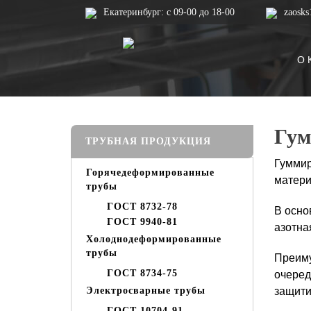
Екатеринбург: с 09-00 до 18-00
zaosk
О 
Гум
ТРУБНАЯ ПРОДУКЦИЯ
Гуммир
Горячедеформированные
матери
трубы
ГОСТ 8732-78
В осно
ГОСТ 9940-81
азотна
Холоднодеформированные
трубы
Преиму
очеред
ГОСТ 8734-75
защити
Электросварные трубы
ГОСТ 10704-91