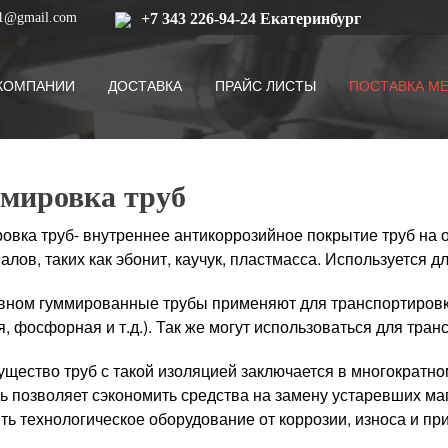
s1@gmail.com
+7 343 226-94-24
Екатеринбург
КОМПАНИИ
ДОСТАВКА
ПРАЙС ЛИСТЫ
ПОСТАВКА М
мировка труб
овка труб- внутреннее антикоррозийное покрытие труб на о
алов, таких как эбонит, каучук, пластмасса. Используется
вном гуммированные трубы применяют для транспортировки
я, фосфорная и т.д.). Так же могут использоваться для тра
щество труб с такой изоляцией заключается в многократно
ь позволяет сэкономить средства на замену устаревших ма
ть технологическое оборудование от коррозии, износа и п